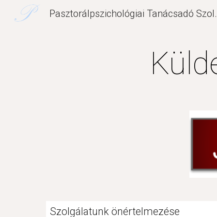
Pasztorálpszichol
Sk
Küld
Szolgálatunk önértelmezése