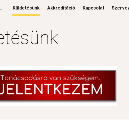
ógiai Tanácsadó Szolgálat
Küldetésünk
Akkreditáció
Kapcsolat
Szerve
ip to main content
Skip to navigat
etésünk