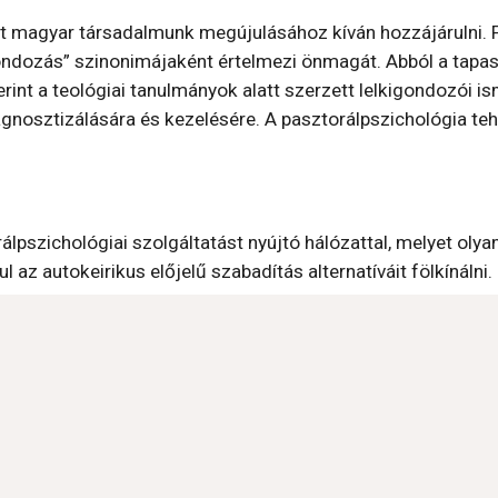
 magyar társadalmunk megújulásához kíván hozzájárulni. Fő
ndozás” szinonimájaként értelmezi önmagát. Abból a tapaszt
rint a teológiai tanulmányok alatt szerzett lelkigondozói i
osztizálására és kezelésére. A pasztorálpszichológia tehá
pszichológiai szolgáltatást nyújtó hálózattal, melyet oly
 az autokeirikus előjelű szabadítás alternatíváit fölkínálni.