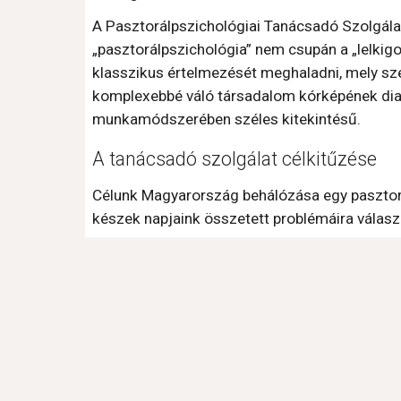
A Pasztorálpszichológiai Tanácsadó Szolgálat
„pasztorálpszichológia” nem csupán a „lelkigo
klasszikus értelmezését meghaladni, mely sze
komplexebbé váló társadalom kórképének diagn
munkamódszerében széles kitekintésű.
A tanácsadó szolgálat célkitűzése
Célunk Magyarország behálózása egy pasztorál
készek napjaink összetett problémáira válaszul