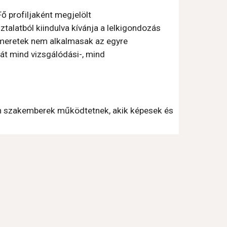
 profiljaként megjelölt 
alatból kiindulva kívánja a lelkigondozás 
smeretek nem alkalmasak az egyre 
t mind vizsgálódási-, mind 
an szakemberek működtetnek, akik képesek és 