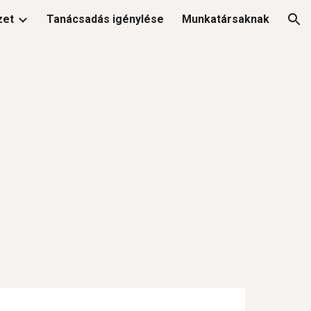
zet
Tanácsadás igénylése
Munkatársaknak
ion