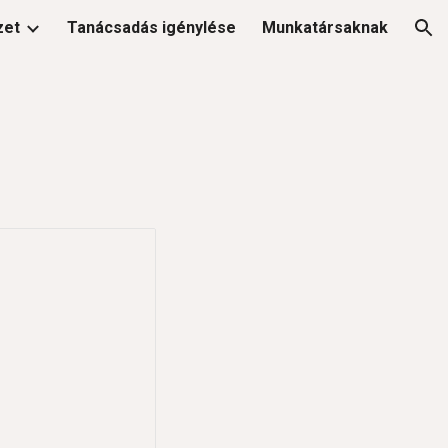
zet
Tanácsadás igénylése
Munkatársaknak
ion