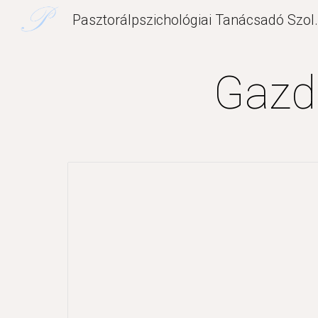
Pasztorálpszichol
Sk
Gazd