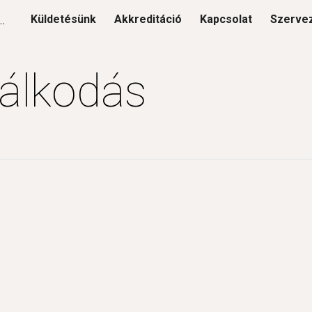
ógiai Tanácsadó Szolgálat
Küldetésünk
Akkreditáció
Kapcsolat
Szerve
ip to main content
Skip to navigat
álkodás